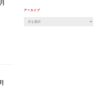
2月
アーカイブ
ア
ー
カ
イ
ブ
月