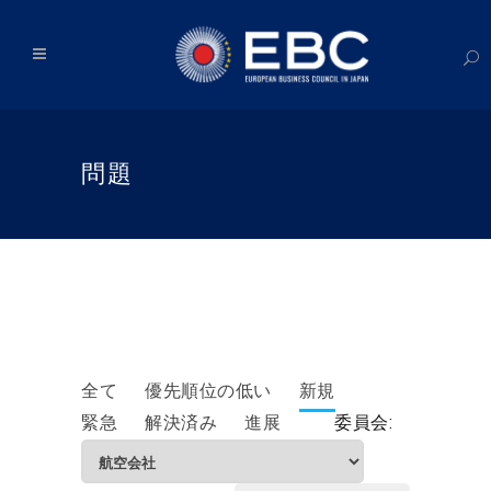
問題
全て
優先順位の低い
新規
緊急
解決済み
進展
委員会: