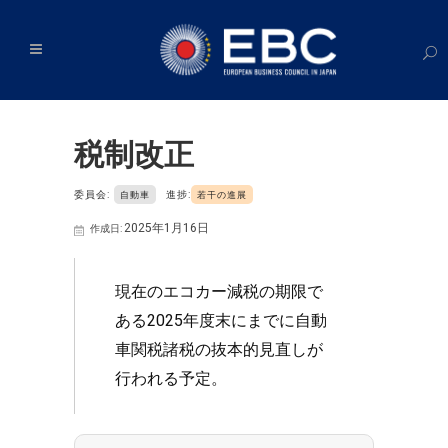
税制改正
委員会:
進捗:
自動車
若干の進展
2025年1月16日
作成日:
現在のエコカー減税の期限で
ある2025年度末にまでに自動
車関税諸税の抜本的見直しが
行われる予定。