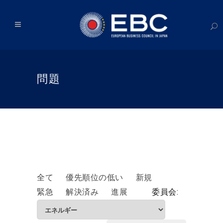
問題
全て
優先順位の低い
新規
緊急
解決済み
進展
委員会: