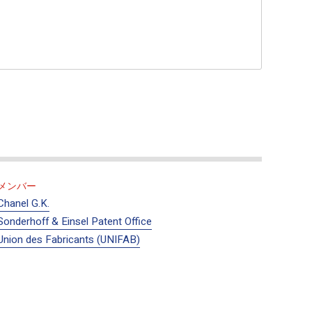
である。これからの技術の開発・革新に期待するところ
ームの収集・分析、権利者からの削除依頼から得られる
より行われている対策の見直しもしくは強化も地道に行
は、以前からの通り模倣品対策に積極的である。
、掲載された商品が例えばとりわけ安い価格であること
る場合、関係ブランドと協力して、その商品を試験購入
が模倣品と判明した場合には、掲載した業者を退店させ
は、依然として改善が認められない。アカウントの利用停
メンバー
る排除が重要視され人力による自主パトロールの実施が
Chanel G.K.
Sonderhoff & Einsel Patent Office
り組みが各方面によって行われている。そうしたアプロ
Union des Fabricants (UNIFAB)
である。特に、大手BtoC及びCtoCサイトと権利者間
する評価されるべきことである。逆に日本が立ち遅れて
主要な問題と提案を記載する。