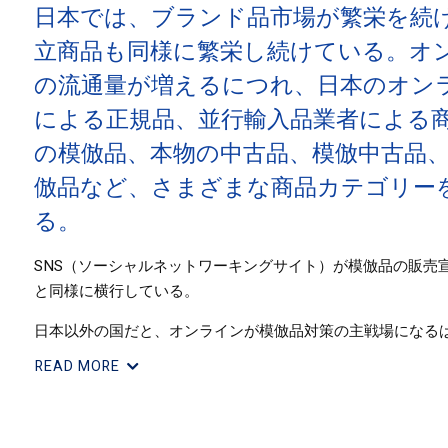
日本では、ブランド品市場が繁栄を続
立商品も同様に繁栄し続けている。オ
の流通量が増えるにつれ、日本のオン
による正規品、並行輸入品業者による
の模倣品、本物の中古品、模倣中古品
倣品など、さまざまな商品カテゴリー
る。
SNS（ソーシャルネットワーキングサイト）が模倣品の販売
と同様に横行している。
日本以外の国だと、オンラインが模倣品対策の主戦場になる
られている）及び「中古品」市場での問題の比重が多く、こ
READ MORE
品の出所については、ほかの多くの国々の場合と同様で単純
出者は中国であり、ついでベトナムという状況にある。2023
止められた。税関がすべての輸入品を検査するのは不可能で