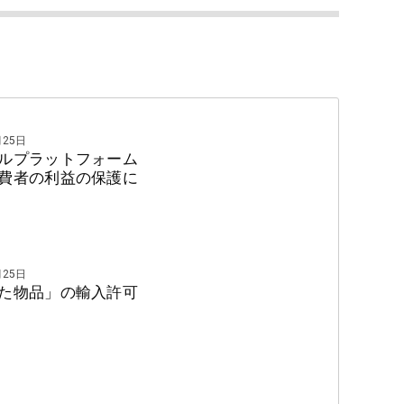
少なからずいたのは事実である。従って、販売する場所
利者との観点で模倣品対策を行っていた感も強かったと
と考える消費者が増大するにつれて、サイト側もこれに
の模倣品に対する意識の変化のきっかけには、いくつか
月25日
ルプラットフォーム
費者の利益の保護に
場合、模倣品が多く流通する「中国」が「他人」にあた
月25日
た物品」の輸入許可
ない。
るサイトもあるが、そもそも人力では時間も費用もかか
数は少ない。AIとか画像判別システムを活用すると一
技術による判別もしくは排除能力は不十分であり、