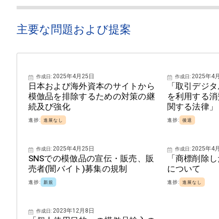
全体のほんの一部にすぎないと想定できる。
最近まで、日本には、模倣品でも構わないと考える消費者が
主要な問題および提案
を提供するサイト側も、対消費者に対するというより、対権
思われる。しかし、模倣品は買いたくなく真正品を買いたい
合わせたサービスを展開するようになってきている。消費者
の要因が考えられる。
2025年4月25日
2025年4
作成日:
作成日:
日本および海外資本のサイトから
「取引デジタ
景気後退に伴う
消費者のブランド品への熱狂の終息
、
模倣品を排除するための対策の継
を利用する消
AI
の出現
と模倣品対策への利用の可能性の提示、
続及び強化
関する法律」
他人の状況をみて自分の状況を正したいと思う感情
（この
進捗:
進捗:
進展なし
後退
る）等々だと思われる。
2025年4月25日
2025年4
最後二点の変化は、歓迎すべきものだと捉えている。
作成日:
作成日:
SNSでの模倣品の宣伝・販売、販
「商標削除し
売者(闇バイト)募集の規制
について
もっとも、CtoCサイトの対策は、実質的には余り前進してい
進捗:
進捗:
新規
進展なし
中古品取扱業者や業界団体と提携し人による判別を進めてい
りすぎることもあり、このようなサービスを利用する消費者の
2023年12月8日
作成日:
般受けをするアピールをしているサイトもあるが、これらの