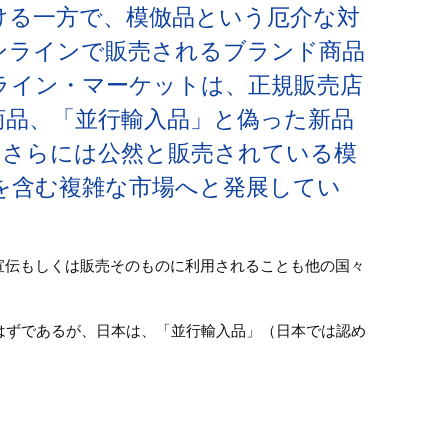
ける一方で、模倣品という厄介な対
ンラインで販売されるブランド商品
ライン・マーケットは、正規販売店
商品、「並行輸入品」と偽った新品
、さらには公然と販売されている模
を含む複雑な市場へと発展してい
宣伝もしくは販売そのものに利用されることも他の国々
はずであるが、日本は、「並行輸入品」（日本では認め
れが模倣品流通の特色であるとも言える。対して、模倣
であり、日本で流通している模倣品の第一位の製造・輸
年には、約100万点の模倣品が税関によって水際で差し
あることを考えると、この数字はたぶん、模倣品輸入量