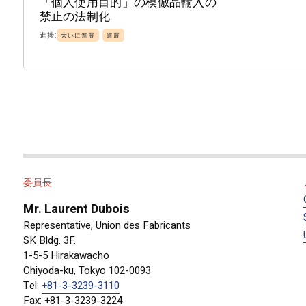
「個人使用目的」の模倣品輸入の
「AI」という言葉だけが一人歩きしていることは周知の事実
禁止の法制化
は大であるものの、出品者の本人確認の強化や購入者のクレ
進捗:
大いに進展
進展
侵害情報の活用、悪質な利用者のブラックリスト化等の従前
うべきであると考えている。
BtoCサイトに目を向けると、日本資本の大手BtoCサイト
例えば、運営するショッピングサイトの「浄化」するために
や消費者から寄せられた情報によって模倣品であると疑われ
して、本物かどうかを確認することもおこなっている。商品
るということも行っている。一方、海外資本のBtoCサイト
委員長
止措置が適正におこなわれていないことやロボット検索によ
手薄になっている等の問題があると認識している。
Mr. Laurent Dubois
Representative, Union des Fabricants
日本では、模倣品を排除するための枠組みを設ける協調的取
SK Bldg. 3F.
ーチのいくつかは、欧州や米国で適用されているものより先進的
1-5-5 Hirakawacho
に構築されている情報交換・協力体制は緊密であり特筆に値
Chiyoda-ku, Tokyo 102-0093
おり、改善すべきということも、もちろん存在する。以下に
Tel:
+81-3-3239-3110
Fax: +81-3-3239-3224